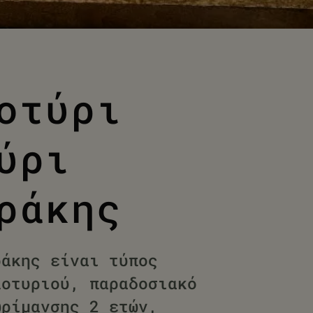
οτύρι
ύρι
ράκης
ράκης είναι τύπος
λοτυριού, παραδοσιακό
ωρίμανσης 2 ετών,