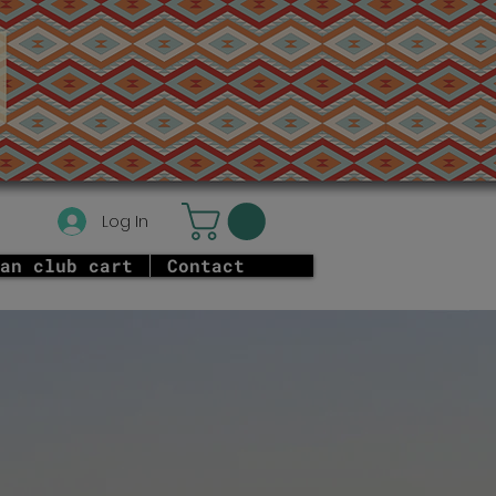
Log In
an club cart
Contact