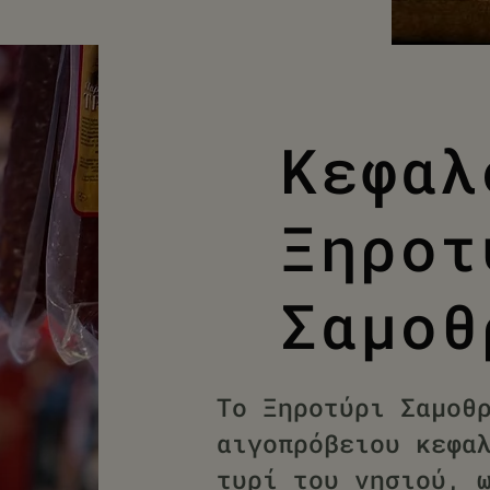
Κεφαλ
Ξηροτ
Σαμοθ
Το Ξηροτύρι Σαμοθ
αιγοπρόβειου κεφα
τυρί του νησιού, 