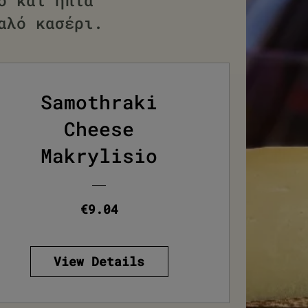
ό και ήπια
αλό κασέρι.
Samothraki
Cheese
Makrylisio
Price
€9.04
View Details