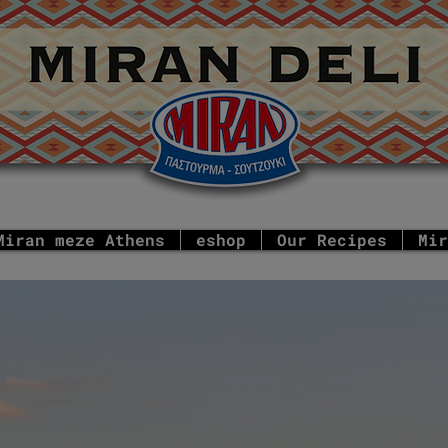
Miran meze Athens
eshop
Our Recipes
Mir