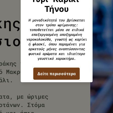
κης
σιο
ράκης που παίρνει
ό Μακρυλιές και
αβάλι.
ατα, με ώριμες
οτάνων. Στόμα