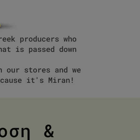
reek producers who
hat is passed down
n our stores and we
cause it's Miran!
οση &