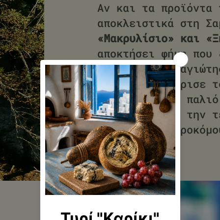
Αν και τα προϊόντα 
αποκλειστικά στη Σα
«Μακρυλίσιο» και «Ξ
αποκτήσει φήμη που 
νησιού. Ο Παναγιώτη
επάγγελμα, γύρισε τ
ανακαίνισε το παλιό
και διδάχθηκε την τ
Γιαννιώτες τυροκόμο