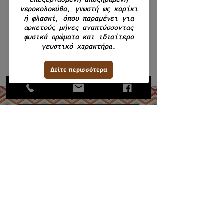
We're not offering any experiences at
the moment. Check back soon.
MiranDeli 2023 - Creative CN2
ΜΙΡΑΝ Α.Ε.Β.Ε. / ΑΡ. ΓΕΜΗ
112620308000
Εργαστήριο: Κάναρη 22, 18233,
Α,Ι,Ρέντης.
Τηλ: +30 210 4913768