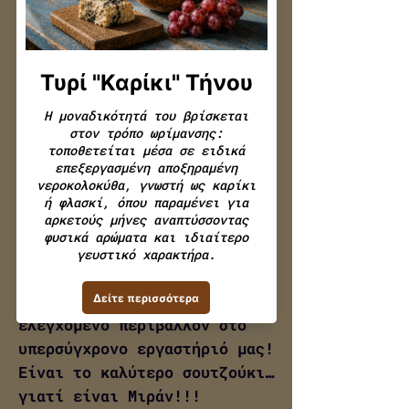
Το Αρμένικο σουτζούκι Μιράν
είναι ένα παραδοσιακό προϊόν
με ιστορία 100 ετών!!!
Φτιάχνεται με την
παραδοσιακή συνταγή του
παππού Μιράν από επιλεγμένο
εκλεκτό μοσχαρίσιο κρέας,
βότανα και μπαχαρικά… Είναι
ένα προϊόν φυσικής ωρίμανσης
χωρίς πρόσθετα και
συντηρητικά και φτιάχνεται
με το ίδιο μεράκι και
συνταγή αλλά σε πλήρως
ελεγχόμενο περιβάλλον στο
υπερσύγχρονο εργαστήριό μας!
Είναι το καλύτερο σουτζούκι…
γιατί είναι Μιράν!!!