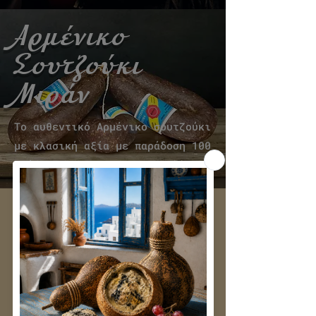
Αρμένικο
Σουτζούκι
Μιράν
Το αυθεντικό Αρμένικο σουτζούκι
με κλασική αξία με παράδοση 100
χρόνων…
Αρμένικο
Σουτζούκι με
ιστορία 100
ετών!