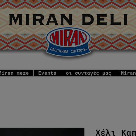
Miran meze
Events
οι συνταγές μας
Miran
Χέλι Κα