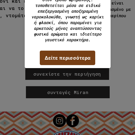
όνι και ελαιόλαδο αλλά και
προϊόν είναι
αι να το συνοδεύσετε με
συσκευασμένο με
, ντομάτα και μαϊντανό.
βάρος περίπου
100γρ.
συνεχίστε την περιήγηση
συνταγές Miran