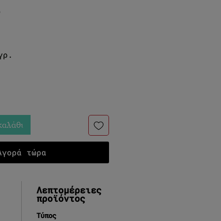
ό
μή
γρ.
καλάθι
Αγορά τώρα
Λεπτομέρειες
προϊόντος
Τύπος