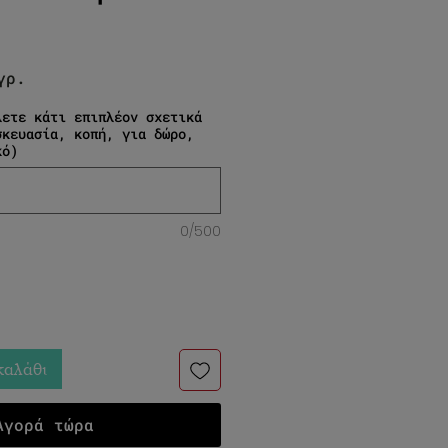
μή
γρ.
λετε κάτι επιπλέον σχετικά
σκευασία, κοπή, για δώρο,
κό)
0/500
καλάθι
Αγορά τώρα