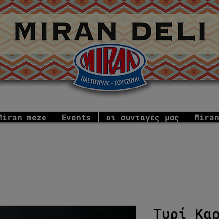
Miran meze
Events
οι συνταγές μας
Miran
Τυρί Κα