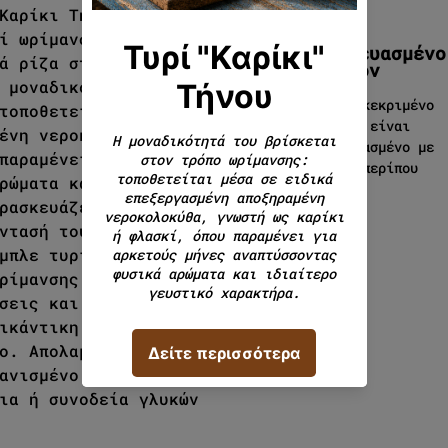
Καρίκι Τήνου είναι ένα
ί ωρίμανσης με ξεχωριστή
Συσκευασμένο
ά ρίζα στην τυροκομική
προϊόν
 μοναδικότητά του βρίσκεται
Το συγκεκριμένο
τοποθετείται μέσα σε ειδικά
προϊόν είναι
ένη νεροκολοκύθα, γνωστή ως
συσκευασμένο με
παραμένει για αρκετούς μήνες
βάρος περίπου
ρώματα και ιδιαίτερο
280γρ.
ρασκευάζεται κυρίως από
ντασή του θυμίζει τυριά όπως
μπλε τυριά τύπου ροκφόρ.
ρίμανσης αποκτά
σεις και εξελίσσει μια
ικάντικη γεύση με μεγάλη
ο. Απολαμβάνεται ιδανικά ως
ανισμένο ψωμί, ξηρούς
ια ή συνοδεία γλυκών