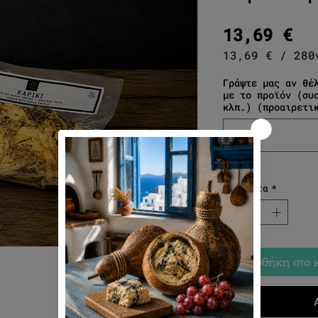
Τι
13,69 €
13,69 €
/
280
13,69 €
ανά
Γράψτε μας αν θέ
με το προϊόν (συ
280
κλπ.) (προαιρετι
Γραμμάρια
Ποσότητα
*
Προσθήκη στο 