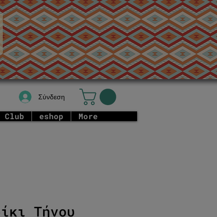
Σύνδεση
 Club
eshop
More
ρίκι Τήνου