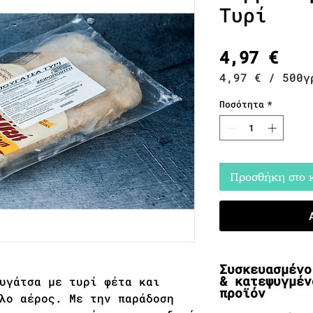
Τυρί
Τιμ
4,97 €
4,97 €
/
500γ
4,97 €
ανά
Ποσότητα
*
500
Γραμμάρια
Προσθήκη στο 
Συσκευασμένο
& κατεψυγμέν
υγάτσα με τυρί φέτα και
προϊόν
λο αέρος. Με την παράδοση