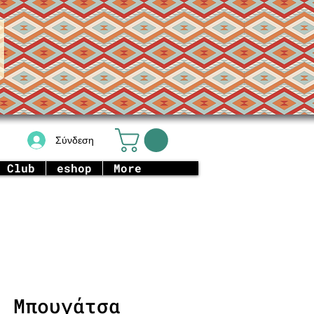
Σύνδεση
 Club
eshop
More
ή Μπουγάτσα