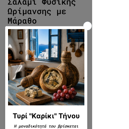
Σαλάμι Φυσικής
Ωρίμανσης με
Μάραθο
Τιμή Έκπτωσης
Από
8,17€
Επιλέξτε ποσότητα
*
Τρόπος κοπής
*
Γράψτε μας αν θέλετε κάτι
επιπλέον σχετικά με το προϊόν
(συσκευασία, κοπή, για δώρο,
κλπ.) (προαιρετικό)
0/500