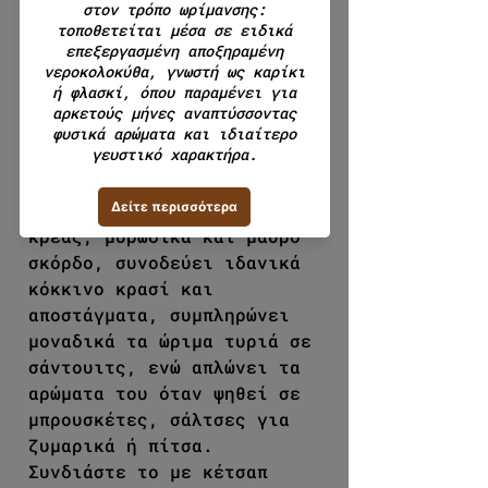
Περιγραφή προϊόντος :
Σαλάμι Αέρος με Μαύρο
Σκόρδο. Αρωματικό και
ελαφρώς πικάντικο σαλάμι
ωρίμανσης, με μια γλυκειά
επίγευση μαύρου σκόρδου.
Φτιαγμένο από χοιρινό
κρέας, μυρωδικά και μαύρο
σκόρδο, συνοδεύει ιδανικά
κόκκινο κρασί και
αποστάγματα, συμπληρώνει
μοναδικά τα ώριμα τυριά σε
σάντουιτς, ενώ απλώνει τα
αρώματα του όταν ψηθεί σε
μπρουσκέτες, σάλτσες για
ζυμαρικά ή πίτσα.
Συνδιάστε το με κέτσαπ