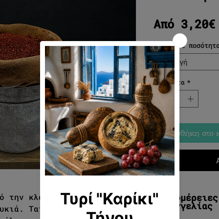
Από
3,20€
Επιλέξτε ποσότητ
Επιλογή
Ποσότητα
*
Προσθήκη στο 
Λεπτομέρειες
ό την κλασική καυτερή
παραγγελίας
υκιά. Ταιριάζει ιδιαίτερα