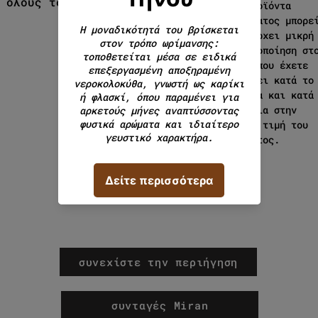
 όλους τους κιμάδες.
Στα προϊόντα
ζυγίσματος μπορε
να υπάρχει μικρή
διαφοροποίηση στ
βάρος που έχετε
επιλέξει κατά το
ζύγισμα και κατά
συνέπεια στην
τελική τιμή του
προϊόντος.
συνεχίστε την περιήγηση
συνταγές Miran