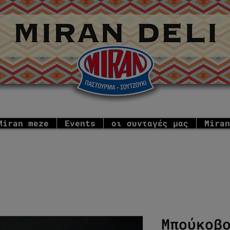
Miran meze
Events
οι συνταγές μας
Miran
Μπούκοβ