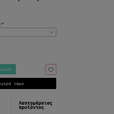
Τιμή Έκπτωσης
α
*
καλάθι
Αγορά τώρα
Λεπτομέρειες
προϊόντος