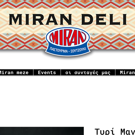
Miran meze
Events
οι συνταγές μας
Miran
Τυρί Μα