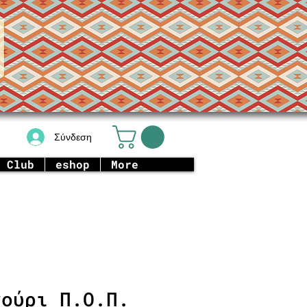
Σύνδεση
 Club
eshop
More
νούρι Π.Ο.Π.