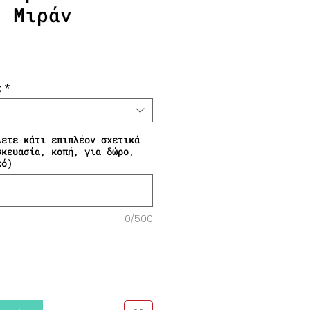
ς Μιράν
Τιμή Έκπτωσης
ς
*
λετε κάτι επιπλέον σχετικά
σκευασία, κοπή, για δώρο,
κό)
0/500