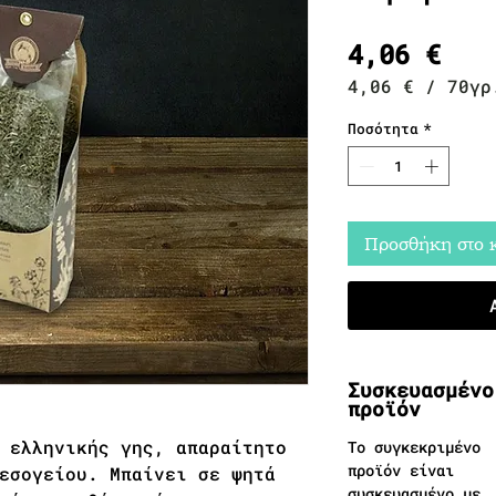
Τιμ
4,06 €
4,06 €
/
70γρ
4,06 €
ανά
Ποσότητα
*
70
Γραμμάρια
Προσθήκη στο 
Συσκευασμένο
προϊόν
 ελληνικής γης, απαραίτητο
Το συγκεκριμένο
προϊόν είναι
εσογείου. Μπαίνει σε ψητά
συσκευασμένο με