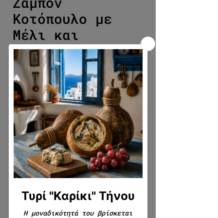
Ζαμπόν
Κοτόπουλο με
Μέλι και
Καρύδια
Τιμή Έκπτωσης
Από
4,60€
Επιλέξτε ποσότητα
*
Τρόπος κοπής
*
Γράψτε μας αν θέλετε κάτι
επιπλέον σχετικά με το προϊόν
(συσκευασία, κοπή, για δώρο,
κλπ.) (προαιρετικό)