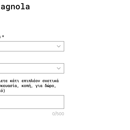
tagnola
Τιμή Έκπτωσης
α
*
λετε κάτι επιπλέον σχετικά
σκευασία, κοπή, για δώρο,
κό)
0/500