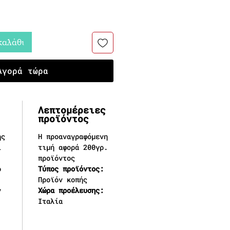
καλάθι
Αγορά τώρα
Λεπτομέρειες
προϊόντος
ής
Η προαναγραφόμενη
ι
τιμή αφορά 200γρ.
προϊόντος
ο
Τύπος προϊόντος:
Προϊόν κοπής
ν
Χώρα προέλευσης:
Ιταλία