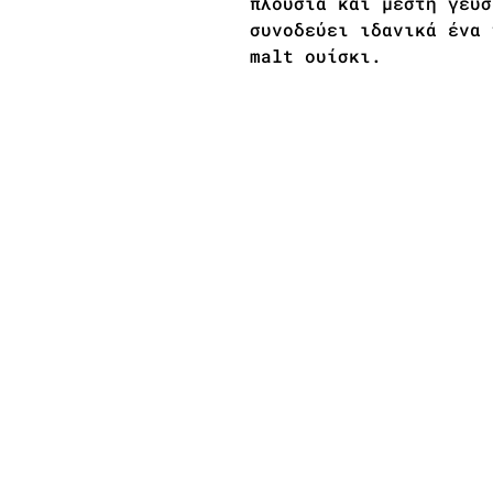
πλούσια και μεστή γεύσ
συνοδεύει ιδανικά ένα 
malt ουίσκι.