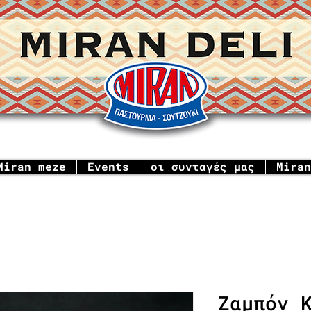
Miran meze
Events
οι συνταγές μας
Miran
Ζαμπόν 