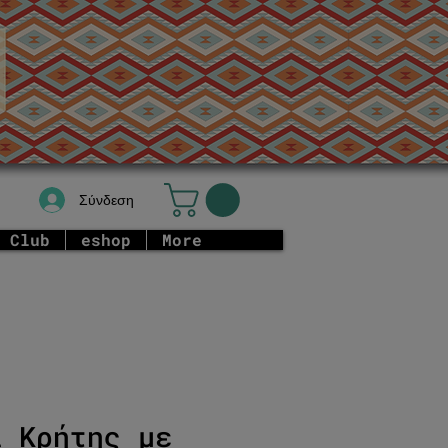
Σύνδεση
 Club
eshop
More
α Κρήτης με