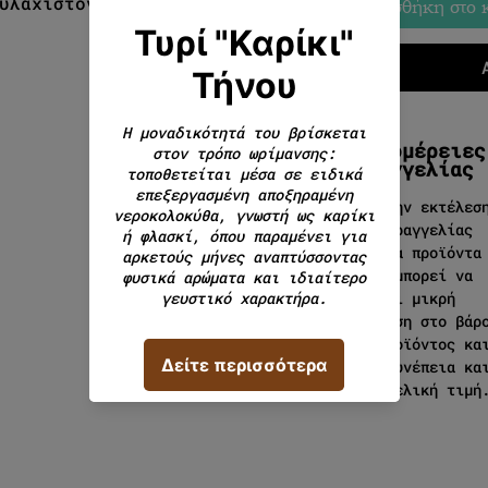
ουλάχιστον για 5 μήνες .
Προσθήκη στο 
Λεπτομέρειες
παραγγελίας
Κατά την εκτέλεσ
της παραγγελίας
σας στα προϊόντα
κοπής μπορεί να
υπάρχει μικρή
απόκλιση στο βάρ
του προϊόντος κα
κατά συνέπεια κα
στην τελική τιμή