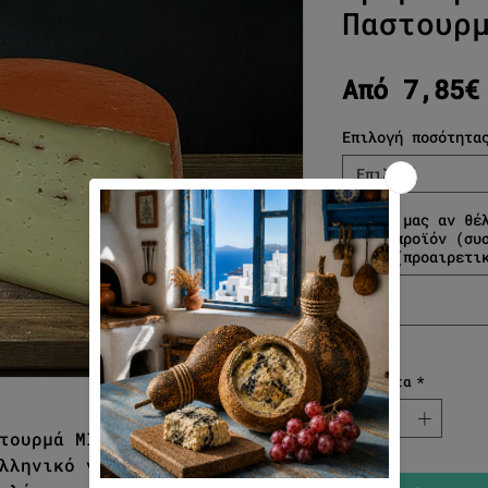
Παστουρ
Από
7,85€
Επιλογή ποσότητα
Επιλογή
Γράψτε μας αν θέ
με το προϊόν (συ
κλπ.) (προαιρετι
Ποσότητα
*
τουρμά ΜΙΡΑΝ. Σκληρό κίτρινο
λληνικό γάλα και προσθήκη