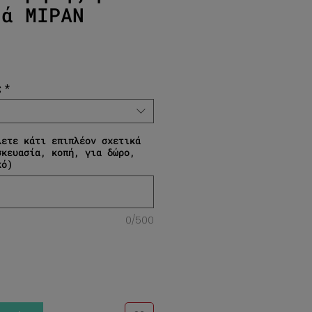
μά ΜΙΡΑΝ
Τιμή Έκπτωσης
ς
*
λετε κάτι επιπλέον σχετικά
σκευασία, κοπή, για δώρο,
κό)
0/500