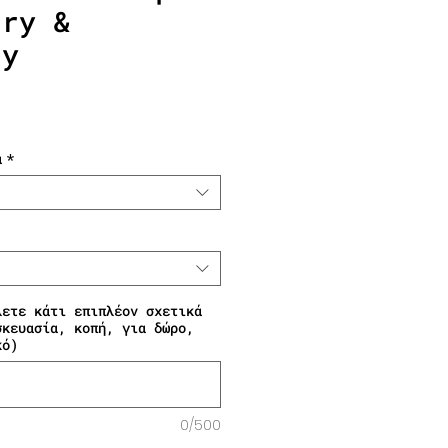
rry &
ry
Τιμή Έκπτωσης
α
*
λετε κάτι επιπλέον σχετικά
σκευασία, κοπή, για δώρο,
κό)
0/500