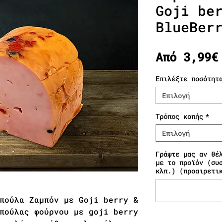
Goji be
BlueBer
Από
3,99€
Επιλέξτε ποσότητ
Επιλογή
Τρόπος κοπής
*
Επιλογή
Γράψτε μας αν θέ
με το προϊόν (συ
κλπ.) (προαιρετι
πούλα Ζαμπόν με Goji berry &
πούλας φούρνου με goji berry