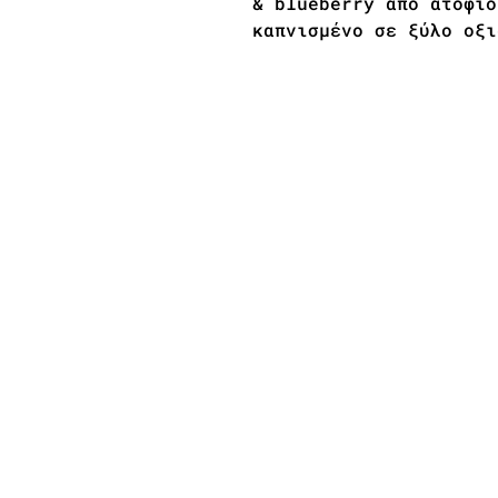
& blueberry από ατόφιο
καπνισμένο σε ξύλο οξι