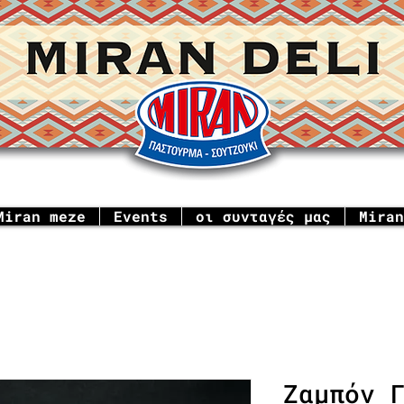
Miran meze
Events
οι συνταγές μας
Miran
Ζαμπόν 