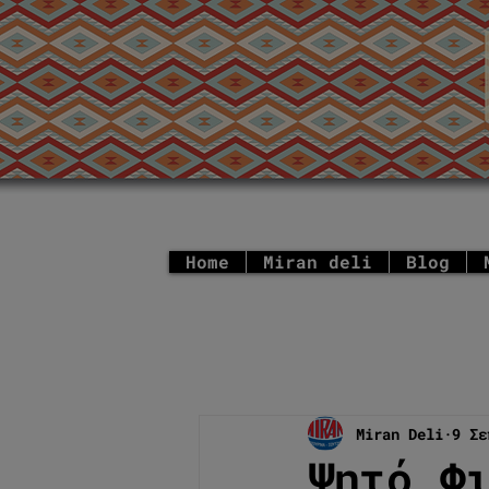
Home
Miran deli
Blog
Miran Deli
9 Σε
Ψητό Φ