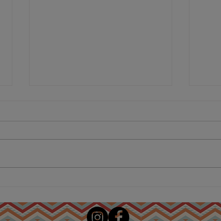
Σαλάμι αέρος σκορδάτο
Ζαμ
μαργαρίτα επιλογής
Τρο
Μιράν