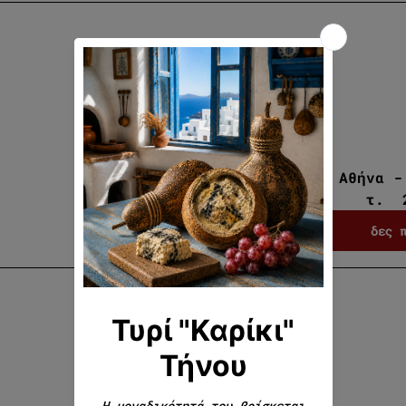
Μιράν Αθήνα -
τ.  
δες 