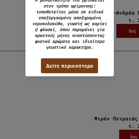
Μιράν Χαλάνδρι-Ανδρέα 
τ. 
δες 
Μιράν Πειραιάς
τ. 
δες