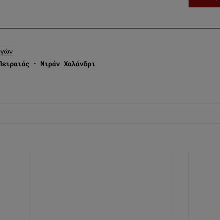
ωγών
Πειραιάς
Μιράν Χαλάνδρι