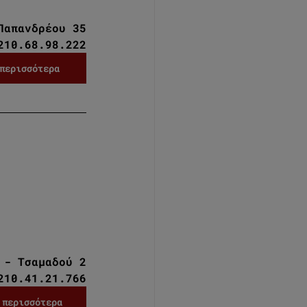
Παπανδρέου 35
210.68.98.222
περισσότερα
 - Τσαμαδού 2
210.41.21.766
 περισσότερα