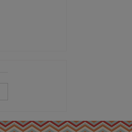
πόν Μοσχαρίσιο με
ύφα