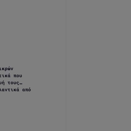
ικρών 
τικά που 
υή τους…  
λαντικά από 