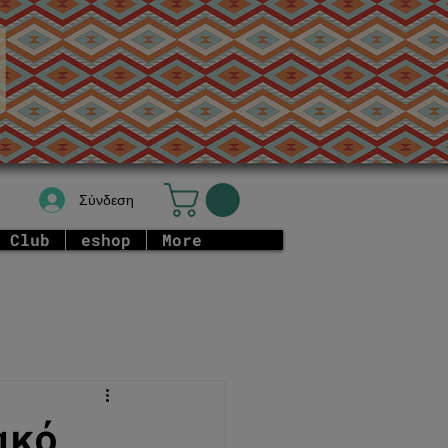
Σύνδεση
 Club
eshop
More
ακό