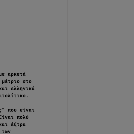
με αρκετά 
 μέτριο στο 
και ελληνικά 
ατολίτικο. 
ς" που είναι 
Είναι πολύ 
και έξτρα 
 των 