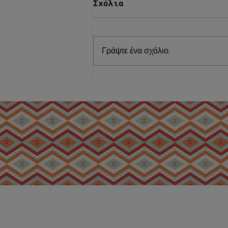
Σχόλια
Γράψτε ένα σχόλιο...
Παστράμι Μοσχαρίσιο
επιλογής Μιράν