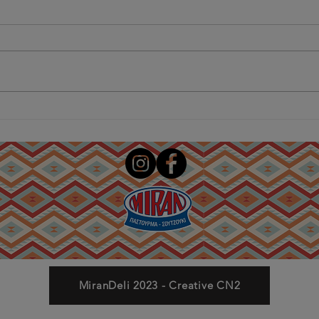
Παραδοσιακό
Μον
χειροποίητο
Μιρ
Ανατολίτικο Ιτσλί
κατ
κεφτέ Μιράν!
MiranDeli 2023 - Creative CN2