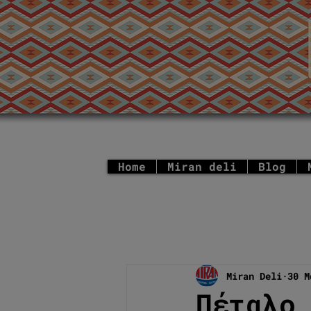
Home
Miran deli
Blog
Miran Deli
30 Μ
Πέταλο