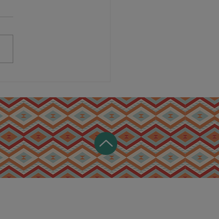
αδικές γεύσεις
άν meze στον
άστημα Μιράν Αθήνα