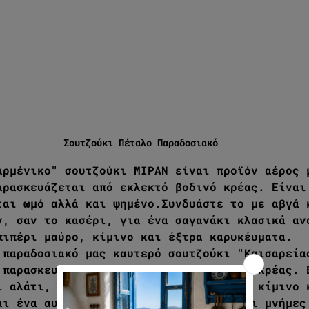
Σουτζούκι Πέταλο Παραδοσιακό
αρμένικο" σουτζούκι ΜΙΡΑΝ είναι προϊόν αέρος 
αρασκευάζεται από εκλεκτό βοδινό κρέας. Είναι
ται ωμό αλλά και ψημένο.Συνδυάστε το με αβγά 
ν, σαν το κασέρι, για ένα σαγανάκι κλασικά αν
πιπέρι μαύρο, κίμινο και έξτρα καρυκέυματα.
 παραδοσιακό μας καυτερό σουτζούκι "Καισαρεία
 παρασκευάζεται από εξαιρετικό βοδινό κρέας. 
ι αλάτι, πιπέρι κόκκινο πολύ καυτερό, κίμινο 
αι ένα αυθεντικό σουτζούκι που ξυπνάει μνήμες