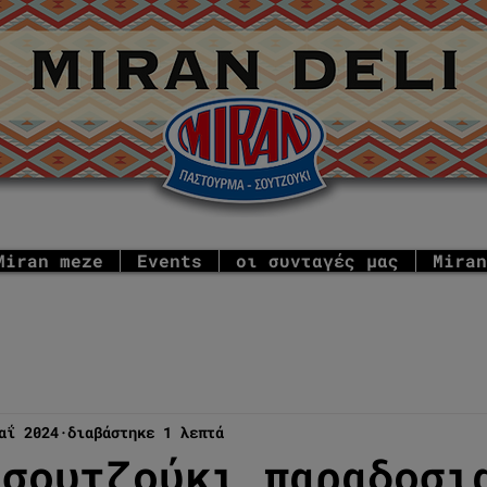
Miran meze
Events
οι συνταγές μας
Miran
αΐ 2024
διαβάστηκε 1 λεπτά
 σουτζούκι παραδοσι