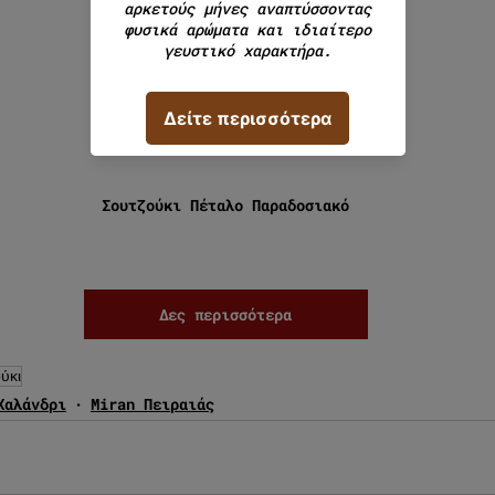
Σουτζούκι Πέταλο Παραδοσιακό
Δες περισσότερα
ύκι
Χαλάνδρι
Miran Πειραιάς