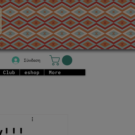
Σύνδεση
 Club
eshop
More
ν!!!