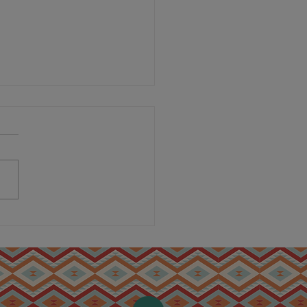
τουρμαδόπιτα με
ιάτικο φύλο λαδιού