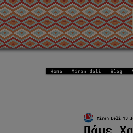
Home
Miran deli
Blog
Miran Deli
13 Ι
Πάμε Χ