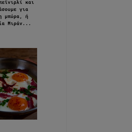
πεϊνιρλί και 
άσουμε για 
η μπύρα, ή 
ία Μιράν... 