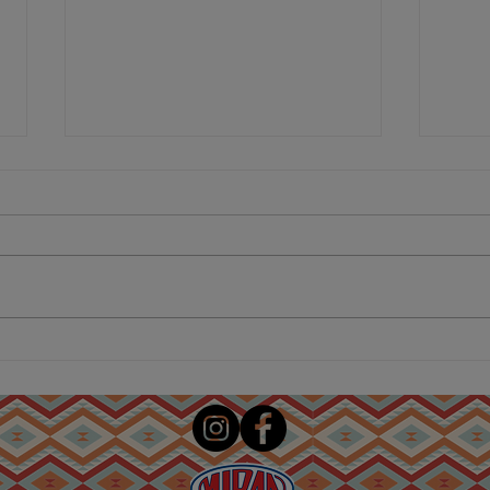
Παραδοσιακό
Πασ
χειροποίητο
χωρ
Ανατολίτικο Ιτσλί
κεφτέ Μιράν!